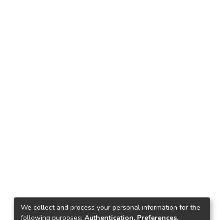
We collect and process your personal information for the
following purposes:
Authentication, Preferences,